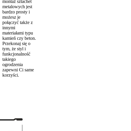
montaż sztachet
metalowych jest
bardzo prosty i
możesz je
połączyć także z
innymi
materiałami typu
kamień czy beton.
Przekonaj się o
tym, że styl i
funkcjonalność
takiego
ogrodzenia
zapewni Ci same
korzyści.