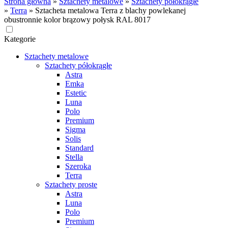
Strona główna
»
Sztachety metalowe
»
Sztachety półokrągłe
»
Terra
»
Sztacheta metalowa Terra z blachy powlekanej
obustronnie kolor brązowy połysk RAL 8017
Kategorie
Sztachety metalowe
Sztachety półokrągłe
Astra
Emka
Estetic
Luna
Polo
Premium
Sigma
Solis
Standard
Stella
Szeroka
Terra
Sztachety proste
Astra
Luna
Polo
Premium