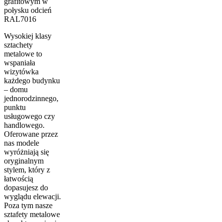
grafitowym w
połysku odcień
RAL7016
Wysokiej klasy
sztachety
metalowe to
wspaniała
wizytówka
każdego budynku
– domu
jednorodzinnego,
punktu
usługowego czy
handlowego.
Oferowane przez
nas modele
wyróżniają się
oryginalnym
stylem, który z
łatwością
dopasujesz do
wyglądu elewacji.
Poza tym nasze
sztafety metalowe