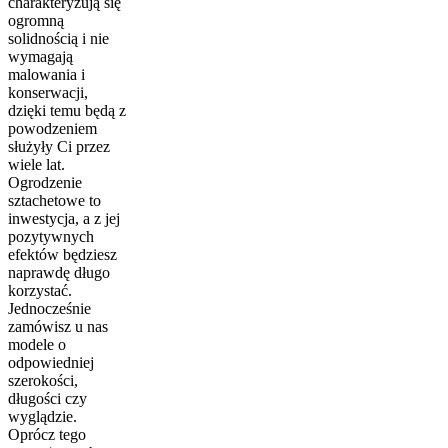
charakteryzują się
ogromną
solidnością i nie
wymagają
malowania i
konserwacji,
dzięki temu będą z
powodzeniem
służyły Ci przez
wiele lat.
Ogrodzenie
sztachetowe to
inwestycja, a z jej
pozytywnych
efektów będziesz
naprawdę długo
korzystać.
Jednocześnie
zamówisz u nas
modele o
odpowiedniej
szerokości,
długości czy
wyglądzie.
Oprócz tego