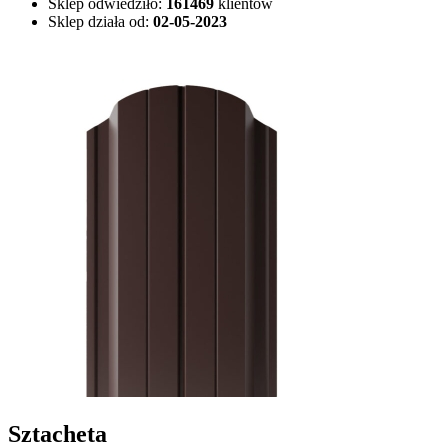
Sklep odwiedziło:
161469
klientów
Sklep działa od:
02-05-2023
Sztacheta