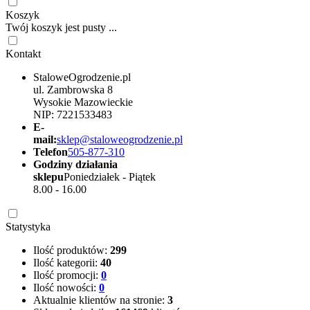
Koszyk
Twój koszyk jest pusty ...
Kontakt
StaloweOgrodzenie.pl
ul. Zambrowska 8
Wysokie Mazowieckie
NIP: 7221533483
E-
mail:
sklep@staloweogrodzenie.pl
Telefon
505-877-310
Godziny działania
sklepu
Poniedziałek - Piątek
8.00 - 16.00
Statystyka
Ilość produktów:
299
Ilość kategorii:
40
Ilość promocji:
0
Ilość nowości:
0
Aktualnie klientów na stronie:
3