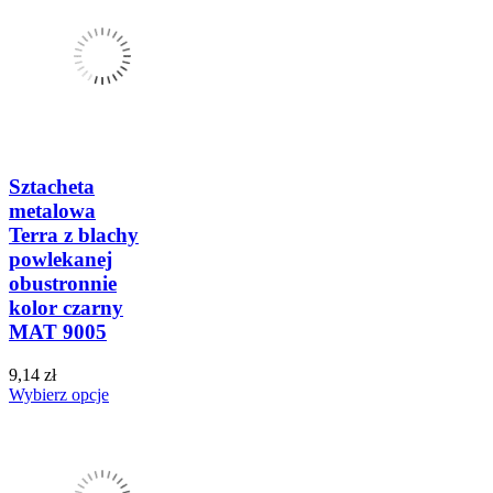
Sztacheta
metalowa
Terra z blachy
powlekanej
obustronnie
kolor czarny
MAT 9005
9,14 zł
Wybierz opcje