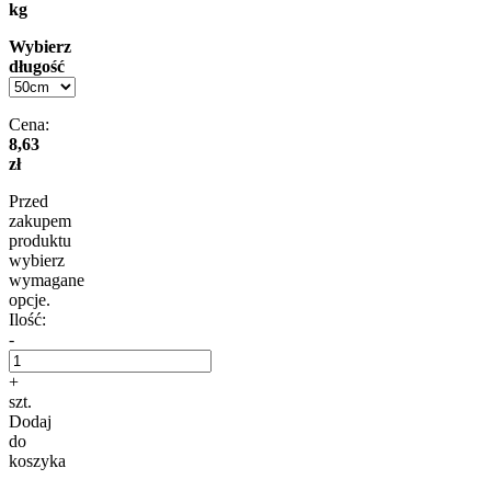
kg
Wybierz
długość
Cena:
8,63
zł
Przed
zakupem
produktu
wybierz
wymagane
opcje.
Ilość:
-
+
szt.
Dodaj
do
koszyka