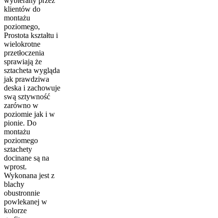
wybierany przez
klientów do
montażu
poziomego,
Prostota kształtu i
wielokrotne
przetłoczenia
sprawiają że
sztacheta wygląda
jak prawdziwa
deska i zachowuje
swą sztywność
zarówno w
poziomie jak i w
pionie. Do
montażu
poziomego
sztachety
docinane są na
wprost.
Wykonana jest z
blachy
obustronnie
powlekanej w
kolorze