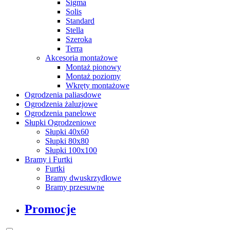
Sigma
Solis
Standard
Stella
Szeroka
Terra
Akcesoria montażowe
Montaż pionowy
Montaż poziomy
Wkręty montażowe
Ogrodzenia paliasdowe
Ogrodzenia żaluzjowe
Ogrodzenia panelowe
Słupki Ogrodzeniowe
Słupki 40x60
Słupki 80x80
Słupki 100x100
Bramy i Furtki
Furtki
Bramy dwuskrzydłowe
Bramy przesuwne
Promocje