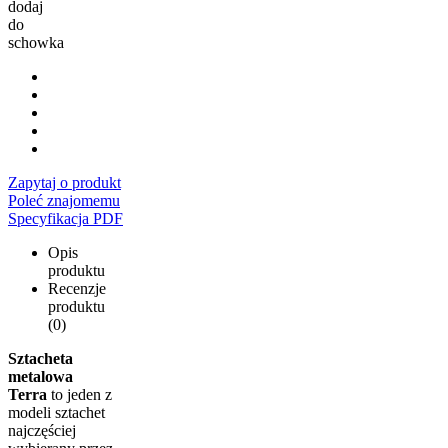
dodaj
do
schowka
Zapytaj o produkt
Poleć znajomemu
Specyfikacja PDF
Opis
produktu
Recenzje
produktu
(0)
Sztacheta
metalowa
Terra
to jeden z
modeli sztachet
najczęściej