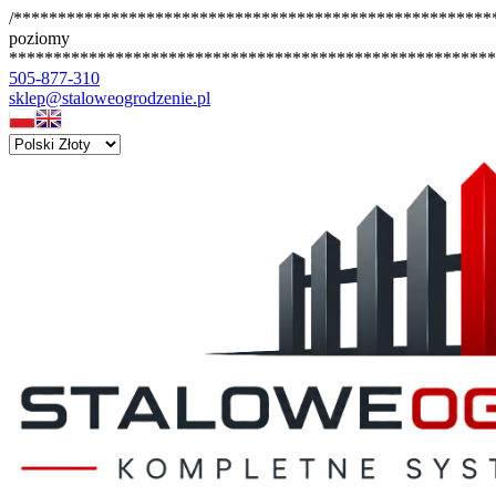
/*******************************************************
poziomy
*******************************************************
505-877-310
sklep@staloweogrodzenie.pl