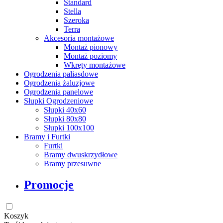
Standard
Stella
Szeroka
Terra
Akcesoria montażowe
Montaż pionowy
Montaż poziomy
Wkręty montażowe
Ogrodzenia paliasdowe
Ogrodzenia żaluzjowe
Ogrodzenia panelowe
Słupki Ogrodzeniowe
Słupki 40x60
Słupki 80x80
Słupki 100x100
Bramy i Furtki
Furtki
Bramy dwuskrzydłowe
Bramy przesuwne
Promocje
Koszyk