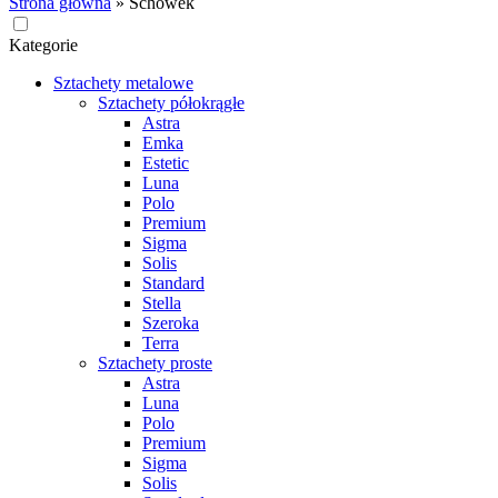
Strona główna
»
Schowek
Kategorie
Sztachety metalowe
Sztachety półokrągłe
Astra
Emka
Estetic
Luna
Polo
Premium
Sigma
Solis
Standard
Stella
Szeroka
Terra
Sztachety proste
Astra
Luna
Polo
Premium
Sigma
Solis