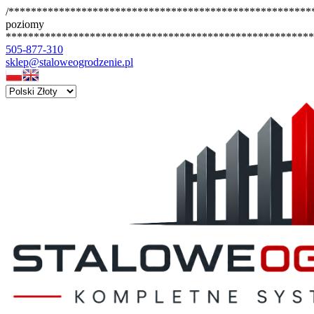
/*******************************************************
poziomy
*******************************************************
505-877-310
sklep@staloweogrodzenie.pl