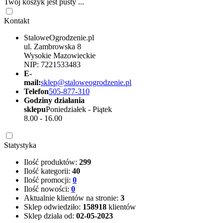
Twój koszyk jest pusty ...
Kontakt
StaloweOgrodzenie.pl
ul. Zambrowska 8
Wysokie Mazowieckie
NIP: 7221533483
E-
mail:
sklep@staloweogrodzenie.pl
Telefon
505-877-310
Godziny działania
sklepu
Poniedziałek - Piątek
8.00 - 16.00
Statystyka
Ilość produktów:
299
Ilość kategorii:
40
Ilość promocji:
0
Ilość nowości:
0
Aktualnie klientów na stronie:
3
Sklep odwiedziło:
158918
klientów
Sklep działa od:
02-05-2023