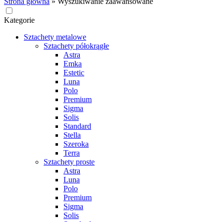
Strona główna
»
Wyszukiwanie zaawansowane
Kategorie
Sztachety metalowe
Sztachety półokrągłe
Astra
Emka
Estetic
Luna
Polo
Premium
Sigma
Solis
Standard
Stella
Szeroka
Terra
Sztachety proste
Astra
Luna
Polo
Premium
Sigma
Solis