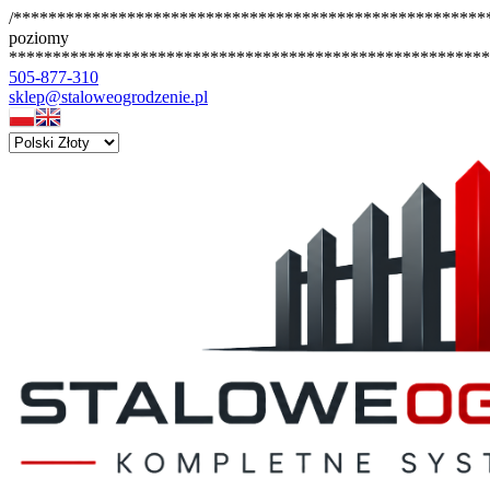
/*******************************************************
poziomy
*******************************************************
505-877-310
sklep@staloweogrodzenie.pl