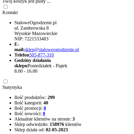
Twój koszyk jest pusty ...
Kontakt
StaloweOgrodzenie.pl
ul. Zambrowska 8
Wysokie Mazowieckie
NIP: 7221533483
E-
mail:
sklep@staloweogrodzenie.pl
Telefon
505-877-310
Godziny działania
sklepu
Poniedziałek - Piątek
8.00 - 16.00
Statystyka
Ilość produktów:
299
Ilość kategorii:
40
Ilość promocji:
0
Ilość nowości:
0
Aktualnie klientów na stronie:
3
Sklep odwiedziło:
158976
klientów
Sklep działa od:
02-05-2023