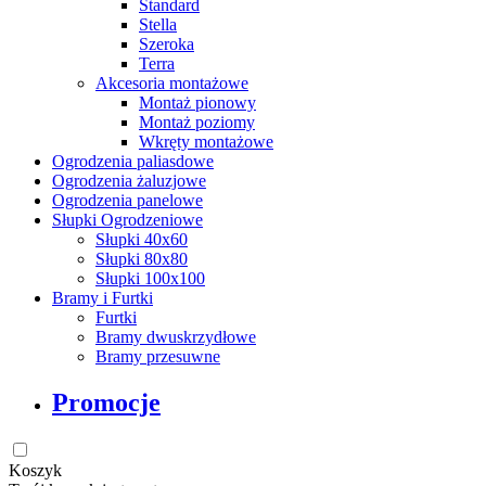
Standard
Stella
Szeroka
Terra
Akcesoria montażowe
Montaż pionowy
Montaż poziomy
Wkręty montażowe
Ogrodzenia paliasdowe
Ogrodzenia żaluzjowe
Ogrodzenia panelowe
Słupki Ogrodzeniowe
Słupki 40x60
Słupki 80x80
Słupki 100x100
Bramy i Furtki
Furtki
Bramy dwuskrzydłowe
Bramy przesuwne
Promocje
Koszyk