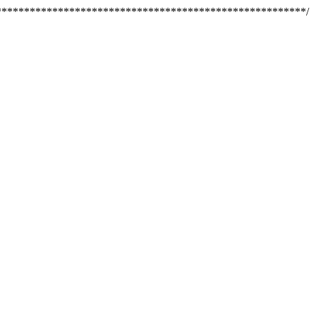
********************************************************/