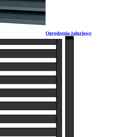
Ogrodzenia żaluzjowe