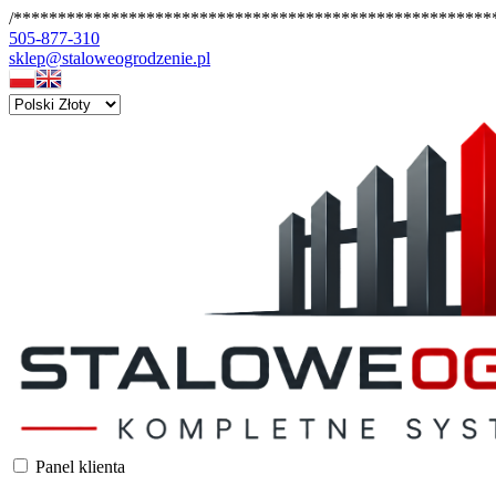
/*******************************************************
505-877-310
sklep@staloweogrodzenie.pl
Panel klienta