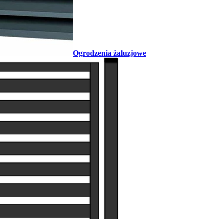
Ogrodzenia żaluzjowe