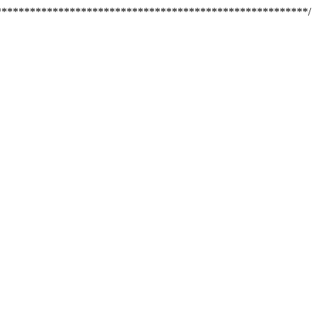
********************************************************/