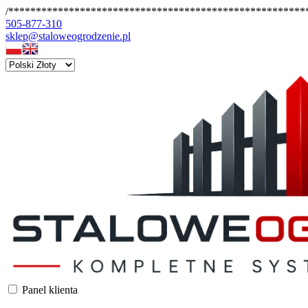
/*******************************************************
505-877-310
sklep@staloweogrodzenie.pl
Panel klienta