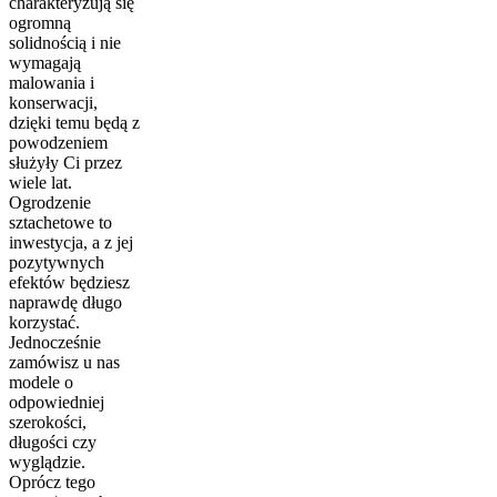
charakteryzują się
ogromną
solidnością i nie
wymagają
malowania i
konserwacji,
dzięki temu będą z
powodzeniem
służyły Ci przez
wiele lat.
Ogrodzenie
sztachetowe to
inwestycja, a z jej
pozytywnych
efektów będziesz
naprawdę długo
korzystać.
Jednocześnie
zamówisz u nas
modele o
odpowiedniej
szerokości,
długości czy
wyglądzie.
Oprócz tego