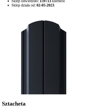
Sklep odwiedziło:
159713
klientów
Sklep działa od:
02-05-2023
Sztacheta