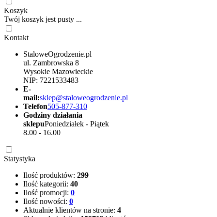
Koszyk
Twój koszyk jest pusty ...
Kontakt
StaloweOgrodzenie.pl
ul. Zambrowska 8
Wysokie Mazowieckie
NIP: 7221533483
E-
mail:
sklep@staloweogrodzenie.pl
Telefon
505-877-310
Godziny działania
sklepu
Poniedziałek - Piątek
8.00 - 16.00
Statystyka
Ilość produktów:
299
Ilość kategorii:
40
Ilość promocji:
0
Ilość nowości:
0
Aktualnie klientów na stronie:
4