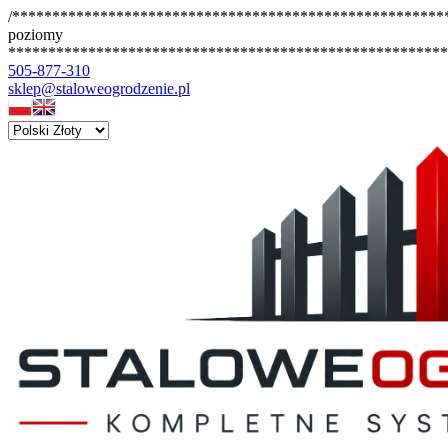
/*******************************************************
poziomy
*******************************************************
505-877-310
sklep@staloweogrodzenie.pl