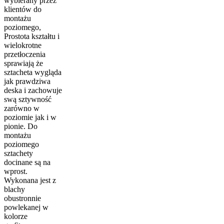
wybierany przez
klientów do
montażu
poziomego,
Prostota kształtu i
wielokrotne
przetłoczenia
sprawiają że
sztacheta wygląda
jak prawdziwa
deska i zachowuje
swą sztywność
zarówno w
poziomie jak i w
pionie. Do
montażu
poziomego
sztachety
docinane są na
wprost.
Wykonana jest z
blachy
obustronnie
powlekanej w
kolorze