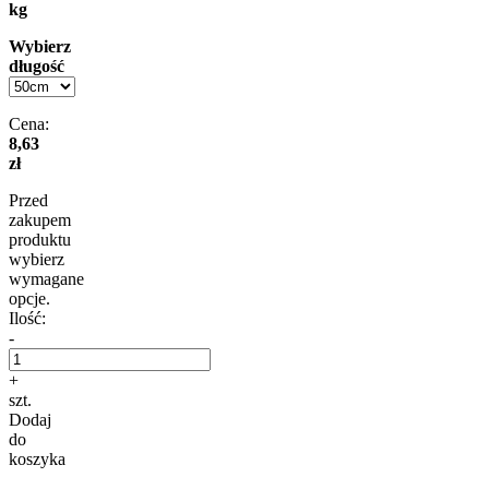
kg
Wybierz
długość
Cena:
8,63
zł
Przed
zakupem
produktu
wybierz
wymagane
opcje.
Ilość:
-
+
szt.
Dodaj
do
koszyka