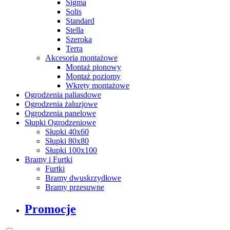
Sigma
Solis
Standard
Stella
Szeroka
Terra
Akcesoria montażowe
Montaż pionowy
Montaż poziomy
Wkręty montażowe
Ogrodzenia paliasdowe
Ogrodzenia żaluzjowe
Ogrodzenia panelowe
Słupki Ogrodzeniowe
Słupki 40x60
Słupki 80x80
Słupki 100x100
Bramy i Furtki
Furtki
Bramy dwuskrzydłowe
Bramy przesuwne
Promocje