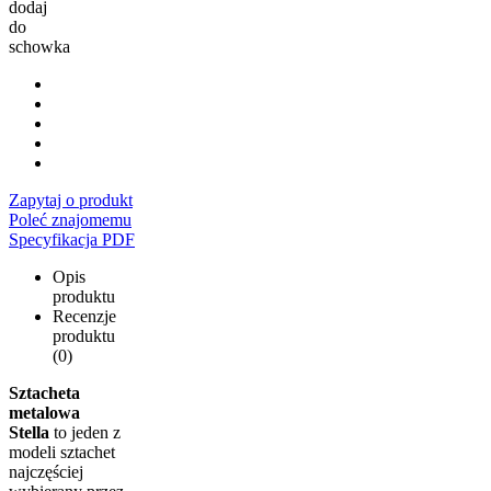
dodaj
do
schowka
Zapytaj o produkt
Poleć znajomemu
Specyfikacja PDF
Opis
produktu
Recenzje
produktu
(0)
Sztacheta
metalowa
Stella
to jeden z
modeli sztachet
najczęściej