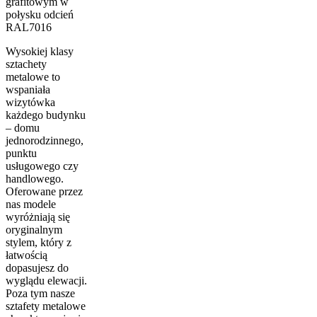
grafitowym w
połysku odcień
RAL7016
Wysokiej klasy
sztachety
metalowe to
wspaniała
wizytówka
każdego budynku
– domu
jednorodzinnego,
punktu
usługowego czy
handlowego.
Oferowane przez
nas modele
wyróżniają się
oryginalnym
stylem, który z
łatwością
dopasujesz do
wyglądu elewacji.
Poza tym nasze
sztafety metalowe