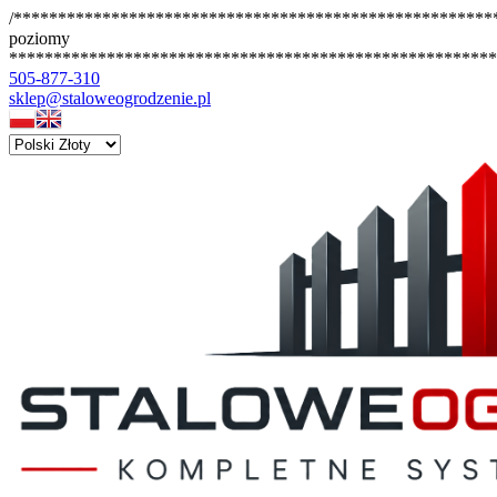
/*******************************************************
poziomy
*******************************************************
505-877-310
sklep@staloweogrodzenie.pl