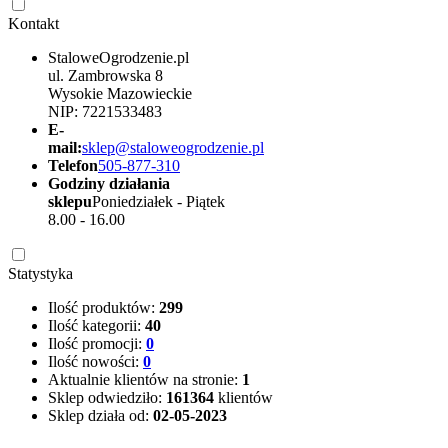
Kontakt
StaloweOgrodzenie.pl
ul. Zambrowska 8
Wysokie Mazowieckie
NIP: 7221533483
E-
mail:
sklep@staloweogrodzenie.pl
Telefon
505-877-310
Godziny działania
sklepu
Poniedziałek - Piątek
8.00 - 16.00
Statystyka
Ilość produktów:
299
Ilość kategorii:
40
Ilość promocji:
0
Ilość nowości:
0
Aktualnie klientów na stronie:
1
Sklep odwiedziło:
161364
klientów
Sklep działa od:
02-05-2023