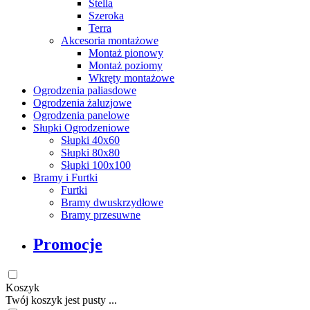
Stella
Szeroka
Terra
Akcesoria montażowe
Montaż pionowy
Montaż poziomy
Wkręty montażowe
Ogrodzenia paliasdowe
Ogrodzenia żaluzjowe
Ogrodzenia panelowe
Słupki Ogrodzeniowe
Słupki 40x60
Słupki 80x80
Słupki 100x100
Bramy i Furtki
Furtki
Bramy dwuskrzydłowe
Bramy przesuwne
Promocje
Koszyk
Twój koszyk jest pusty ...