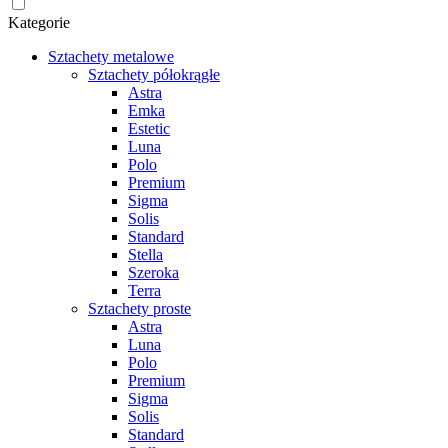
Kategorie
Sztachety metalowe
Sztachety półokrągłe
Astra
Emka
Estetic
Luna
Polo
Premium
Sigma
Solis
Standard
Stella
Szeroka
Terra
Sztachety proste
Astra
Luna
Polo
Premium
Sigma
Solis
Standard