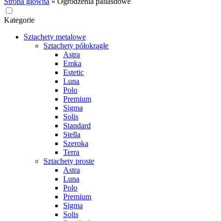
Strona główna
»
Ogrodzenia paliasdowe
Kategorie
Sztachety metalowe
Sztachety półokrągłe
Astra
Emka
Estetic
Luna
Polo
Premium
Sigma
Solis
Standard
Stella
Szeroka
Terra
Sztachety proste
Astra
Luna
Polo
Premium
Sigma
Solis