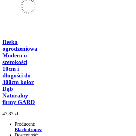
Deska
ogrodzeniowa
Modern o
szerokości
10cm i
długości do
300cm kolor
Dąb
Naturalny
firmy GARD
47,87 zł
Producent:
Blachotrapez
Dostępność: