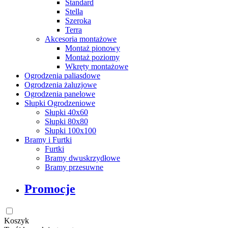
Standard
Stella
Szeroka
Terra
Akcesoria montażowe
Montaż pionowy
Montaż poziomy
Wkręty montażowe
Ogrodzenia paliasdowe
Ogrodzenia żaluzjowe
Ogrodzenia panelowe
Słupki Ogrodzeniowe
Słupki 40x60
Słupki 80x80
Słupki 100x100
Bramy i Furtki
Furtki
Bramy dwuskrzydłowe
Bramy przesuwne
Promocje
Koszyk