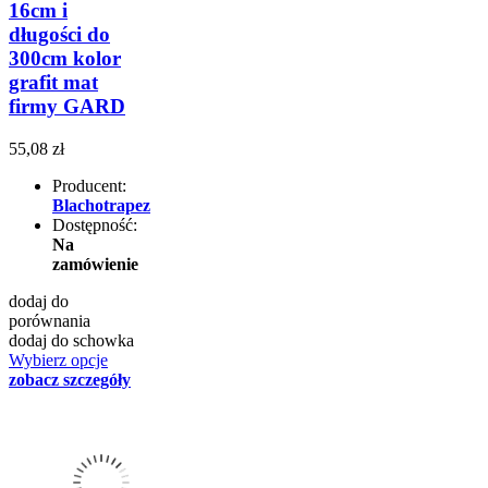
16cm i
długości do
300cm kolor
grafit mat
firmy GARD
55,08 zł
Producent:
Blachotrapez
Dostępność:
Na
zamówienie
dodaj do
porównania
dodaj do schowka
Wybierz opcje
zobacz szczegóły