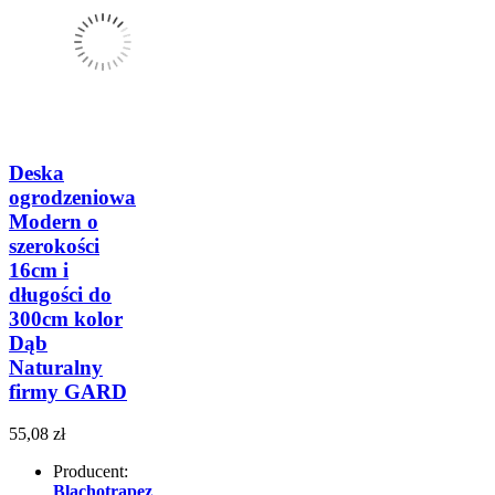
Deska
ogrodzeniowa
Modern o
szerokości
16cm i
długości do
300cm kolor
Dąb
Naturalny
firmy GARD
55,08 zł
Producent:
Blachotrapez