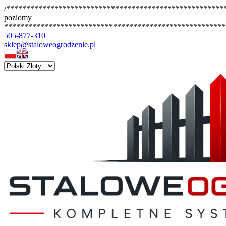
/*******************************************************
poziomy
*******************************************************
505-877-310
sklep@staloweogrodzenie.pl