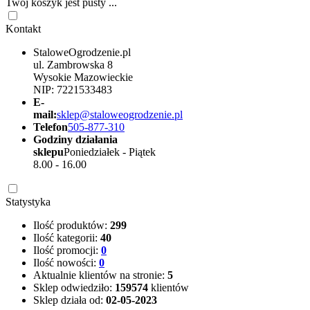
Twój koszyk jest pusty ...
Kontakt
StaloweOgrodzenie.pl
ul. Zambrowska 8
Wysokie Mazowieckie
NIP: 7221533483
E-
mail:
sklep@staloweogrodzenie.pl
Telefon
505-877-310
Godziny działania
sklepu
Poniedziałek - Piątek
8.00 - 16.00
Statystyka
Ilość produktów:
299
Ilość kategorii:
40
Ilość promocji:
0
Ilość nowości:
0
Aktualnie klientów na stronie:
5
Sklep odwiedziło:
159574
klientów
Sklep działa od:
02-05-2023