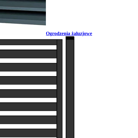
Ogrodzenia żaluzjowe