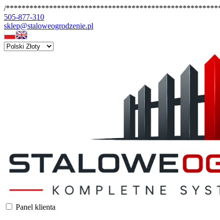
/*******************************************************
505-877-310
sklep@staloweogrodzenie.pl
Panel klienta