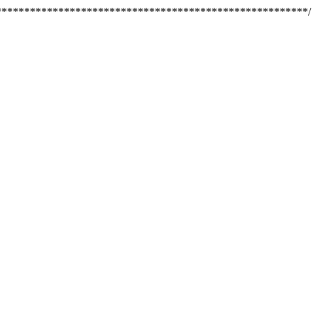
********************************************************/